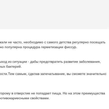
кали не часто, необходимо с самого детства регулярно посещать
нно популярна процедура герметизации фиссур.
ыход из ситуации - дабы предотвратить развитие заболевания,
ных бактерий.
хности.Тем самым, сделав запечатывание, вы сможете значительно
торому в отверстие не попадает пища. Но на этом преимущества
противокариесными свойствами.