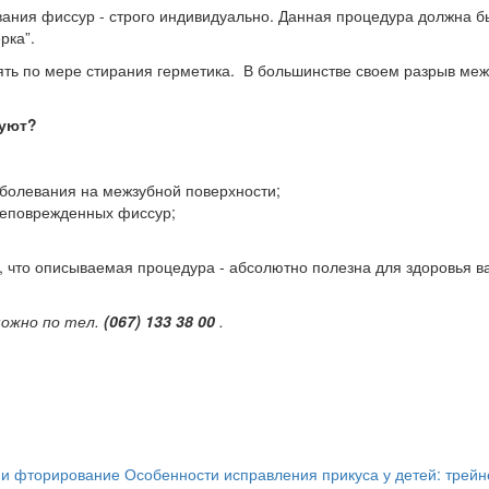
вания фиссур - строго индивидуально. Данная процедура должна б
рка”.
ть по мере стирания герметика. В большинстве своем разрыв межд
дуют?
аболевания на межзубной поверхности;
 неповрежденных фиссур;
, что описываемая процедура - абсолютно полезна для здоровья в
можно по тел.
(067) 133 38 00
.
 и фторирование
Особенности исправления прикуса у детей: трей