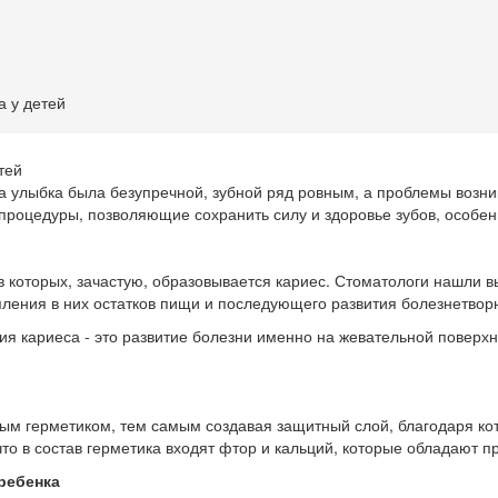
 у детей
ша улыбка была безупречной, зубной ряд ровным, а проблемы возни
процедуры, позволяющие сохранить силу и здоровье зубов, особе
в которых, зачастую, образовывается кариес. Стоматологи нашли в
пления в них остатков пищи и последующего развития болезнетвор
ения кариеса - это развитие болезни именно на жевательной повер
ым герметиком, тем самым создавая защитный слой, благодаря ко
то в состав герметика входят фтор и кальций, которые обладают 
ребенка